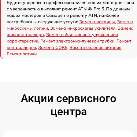
Будьте уверены в профессионализме наших мастеров - они
с уверенностью выполнят ремонт ATN 4k Pro 5. По данным
наших мастеров в Самаре по ремонту ATN, наиболее
востребованы следующие услуги:
Замена матрицы
,
Замена
микросхемы логики
,
Замена микросхемы усилителя
,
Замена
шим контроллера
,
Замена объективов с улучшением
характеристик
,
Ремонт электронно-лучевой трубки
,
Ремонт
контроллеров
,
Замена CORE
,
Восстановление питания
,
Ремонт оптики
.
Акции сервисного
центра