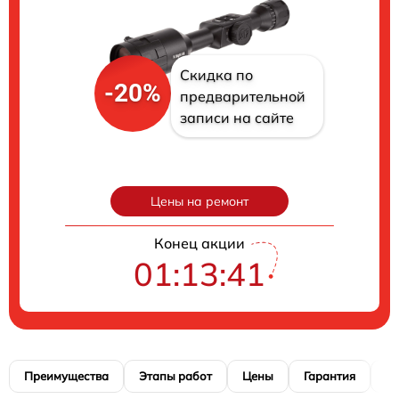
Скидка по
-20%
предварительной
записи на сайте
Цены на ремонт
Конец акции
01:13:40
Преимущества
Этапы работ
Цены
Гарантия
М