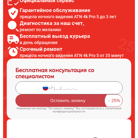
Официальный сервис
Гарантийное обслуживание
прицела ночного видения ATN 4k Pro 5 до 3 лет
Диагностика за наш счет,
ремонт по желанию
Бесплатный выезд курьера
в день обращения
Срочный ремонт
прицела ночного видения ATN 4k Pro 5 от 35 минут
Бесплатная консультация со
специалистом
Оставить заявку
Нажимая на кнопку "Оставить заявку" Вы соглашаетесь c
политикой
конфиденциальности