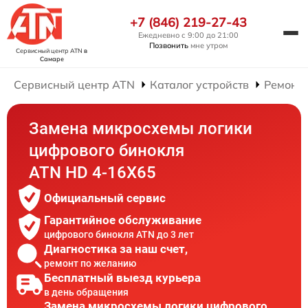
+7 (846) 219-27-43
Ежедневно с 9:00 до 21:00
Позвонить
мне утром
Сервисный центр ATN
в
Самаре
Сервисный центр ATN
Каталог устройств
Ремонт
Замена микросхемы логики
цифрового бинокля
ATN HD 4-16X65
Официальный сервис
Гарантийное обслуживание
цифрового бинокля ATN до 3 лет
Диагностика за наш счет,
ремонт по желанию
Бесплатный выезд курьера
в день обращения
Замена микросхемы логики цифрового