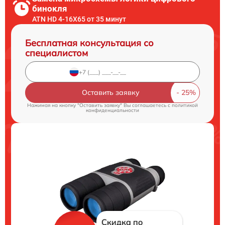
бинокля
ATN HD 4-16X65 от 35 минут
Бесплатная консультация со
специалистом
Оставить заявку
Нажимая на кнопку "Оставить заявку" Вы соглашаетесь c
политикой
конфиденциальности
Скидка по